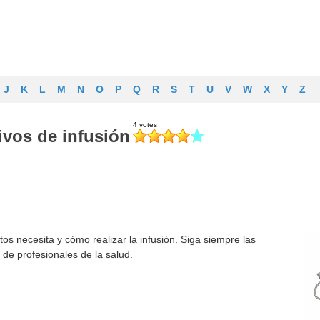
J
K
L
M
N
O
P
Q
R
S
T
U
V
W
X
Y
Z
ivos de infusión
s necesita y cómo realizar la infusión. Siga siempre las
 de profesionales de la salud.