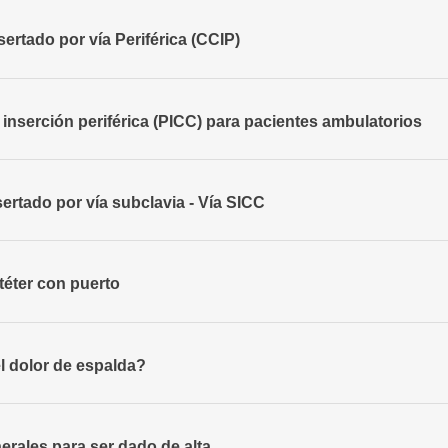
sertado por vía Periférica (CCIP)
e inserción periférica (PICC) para pacientes ambulatorios
sertado por vía subclavia - Vía SICC
téter con puerto
l dolor de espalda?
erales para ser dado de alta