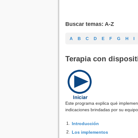
Buscar temas: A-Z
A
B
C
D
E
F
G
H
I
Terapia con disposit
Este programa explica qué implemento
indicaciones brindadas por su equipo
1.
Introducción
2.
Los implementos