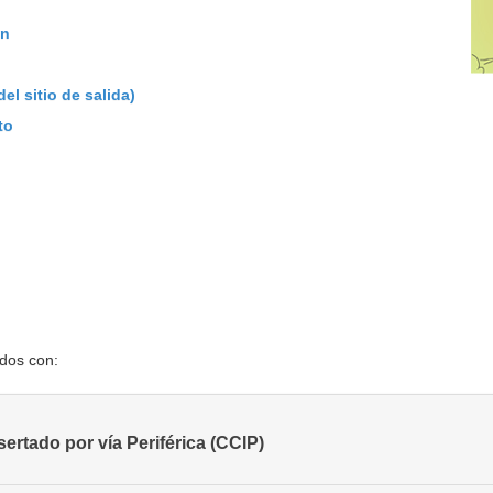
an
l sitio de salida)
to
ados con:
sertado por vía Periférica (CCIP)