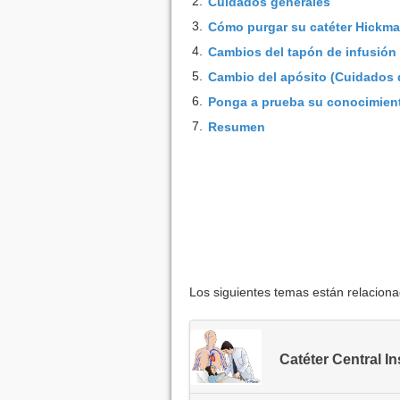
2.
Cuidados generales
3.
Cómo purgar su catéter Hickm
4.
Cambios del tapón de infusión
5.
Cambio del apósito (Cuidados de
6.
Ponga a prueba su conocimien
7.
Resumen
Los siguientes temas están relacion
Catéter Central In