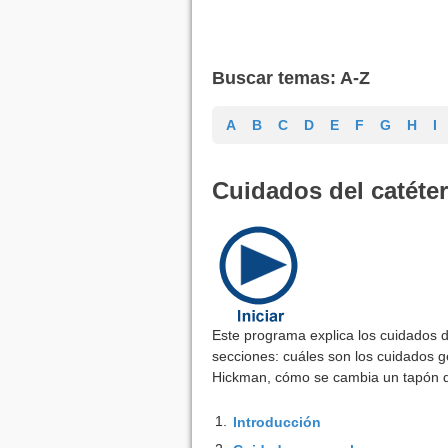
Buscar temas: A-Z
A
B
C
D
E
F
G
H
I
Cuidados del catéte
Este programa explica los cuidados d
secciones: cuáles son los cuidados 
Hickman, cómo se cambia un tapón de 
1.
Introducción