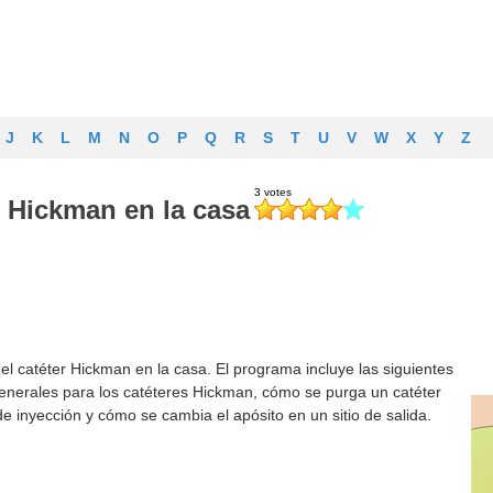
J
K
L
M
N
O
P
Q
R
S
T
U
V
W
X
Y
Z
r Hickman en la casa
el catéter Hickman en la casa. El programa incluye las siguientes
generales para los catéteres Hickman, cómo se purga un catéter
inyección y cómo se cambia el apósito en un sitio de salida.