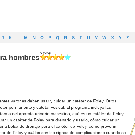
J
K
L
M
N
O
P
Q
R
S
T
U
V
W
X
Y
Z
para hombres
ntes varones deben usar y cuidar un catéter de Foley. Otros
éter permanente y catéter vesical. El programa incluye las
tomía del aparato urinario masculino, qué es un catéter de Foley,
ar un catéter de Foley para drenarlo y usarlo, cómo cuidar un
 una bolsa de drenaje para el catéter de Foley, cómo prevenir
éter de Foley y cuáles son los signos de complicaciones cuando se