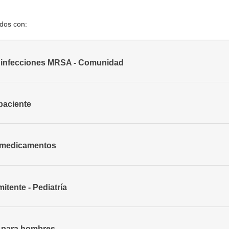
ados con:
 infecciones MRSA - Comunidad
paciente
s medicamentos
itente - Pediatría
- para hombres