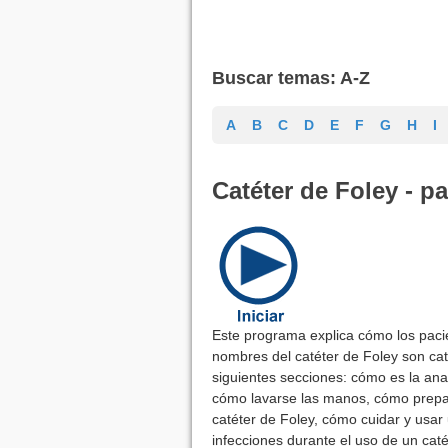
Buscar temas: A-Z
A
B
C
D
E
F
G
H
I
Catéter de Foley - 
Este programa explica cómo los pacie
nombres del catéter de Foley son cat
siguientes secciones: cómo es la ana
cómo lavarse las manos, cómo prepar
catéter de Foley, cómo cuidar y usar
infecciones durante el uso de un cat