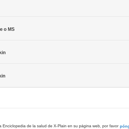
le o MS
kin
kin
a Enciclopedia de la salud de X-Plain en su página web, por favor
póng