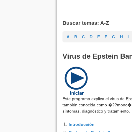
Buscar temas: A-Z
A
B
C
D
E
F
G
H
I
Virus de Epstein Ba
Este programa explica el virus de Ep
también conocida como �??mono�??. 
síntomas, diagnóstico y tratamiento.
1.
Introducción