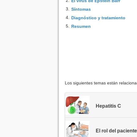
2.
El virus de Epstein Barr
3.
Síntomas
4.
Diagnóstico y tratamiento
5.
Resumen
Los siguientes temas están relacion
Hepatitis C
El rol del pacient