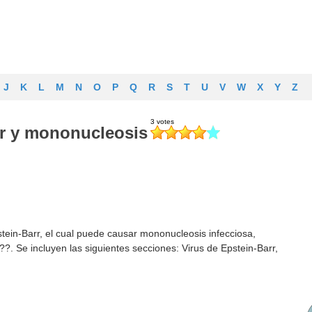
J
K
L
M
N
O
P
Q
R
S
T
U
V
W
X
Y
Z
rr y mononucleosis
stein-Barr, el cual puede causar mononucleosis infecciosa,
Se incluyen las siguientes secciones: Virus de Epstein-Barr,