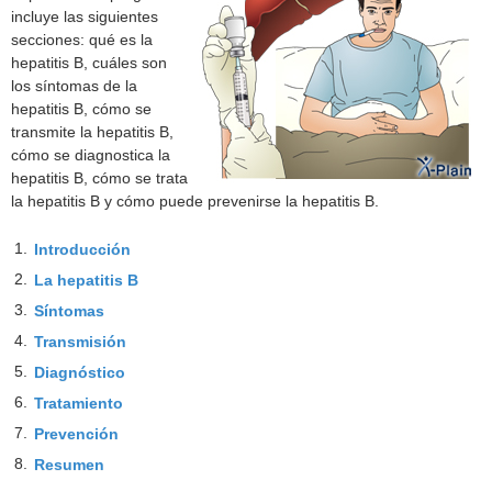
incluye las siguientes
secciones: qué es la
hepatitis B, cuáles son
los síntomas de la
hepatitis B, cómo se
transmite la hepatitis B,
cómo se diagnostica la
hepatitis B, cómo se trata
la hepatitis B y cómo puede prevenirse la hepatitis B.
1.
Introducción
2.
La hepatitis B
3.
Síntomas
4.
Transmisión
5.
Diagnóstico
6.
Tratamiento
7.
Prevención
8.
Resumen