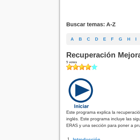
Buscar temas: A-Z
A
B
C
D
E
F
G
H
I
Recuperación Mejora
Este programa explica la recuperaci
inglés. Este programa incluye las si
ERAS y una sección para poner a pr
1.
Introducción