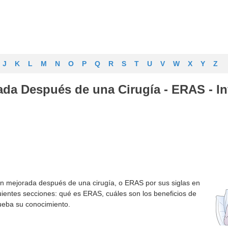
J
K
L
M
N
O
P
Q
R
S
T
U
V
W
X
Y
Z
da Después de una Cirugía - ERAS - In
ón mejorada después de una cirugía, o ERAS por sus siglas en
guientes secciones: qué es ERAS, cuáles son los beneficios de
ueba su conocimiento.