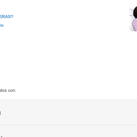
 ERAS?
to
ados con:
l