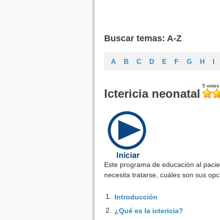
Buscar temas: A-Z
A
B
C
D
E
F
G
H
I
Ictericia neonatal
Este programa de educación al pacien
necesita tratarse, cuáles son sus op
1.
Introducción
2.
¿Qué es la ictericia?