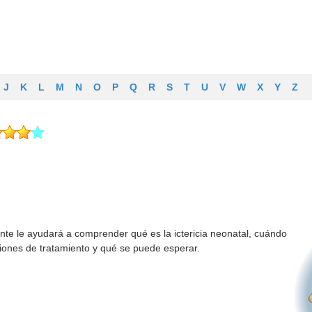
J
K
L
M
N
O
P
Q
R
S
T
U
V
W
X
Y
Z
te le ayudará a comprender qué es la ictericia neonatal, cuándo
ciones de tratamiento y qué se puede esperar.