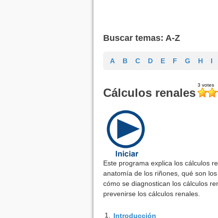
Buscar temas: A-Z
A
B
C
D
E
F
G
H
I
Cálculos renales
Este programa explica los cálculos r
anatomía de los riñones, qué son los 
cómo se diagnostican los cálculos re
prevenirse los cálculos renales.
1.
Introducción