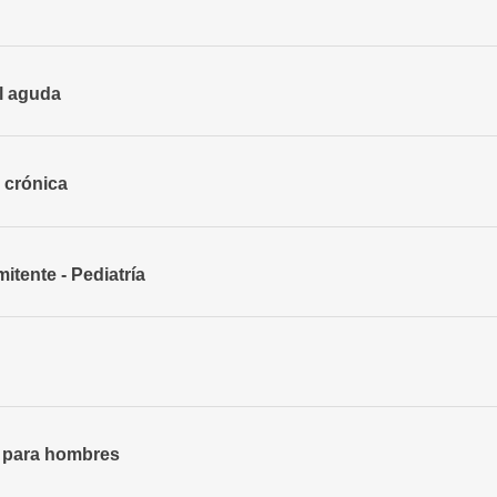
al aguda
 crónica
itente - Pediatría
- para hombres