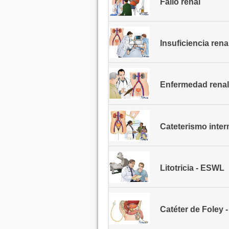
Fallo renal
Insuficiencia ren
Enfermedad renal
Cateterismo interm
Litotricia - ESWL
Catéter de Foley 