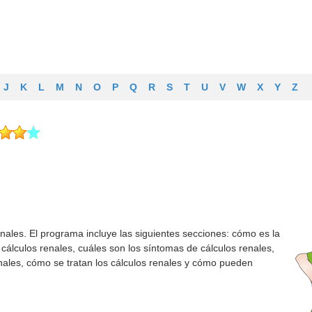
J
K
L
M
N
O
P
Q
R
S
T
U
V
W
X
Y
Z
enales. El programa incluye las siguientes secciones: cómo es la
cálculos renales, cuáles son los síntomas de cálculos renales,
nales, cómo se tratan los cálculos renales y cómo pueden