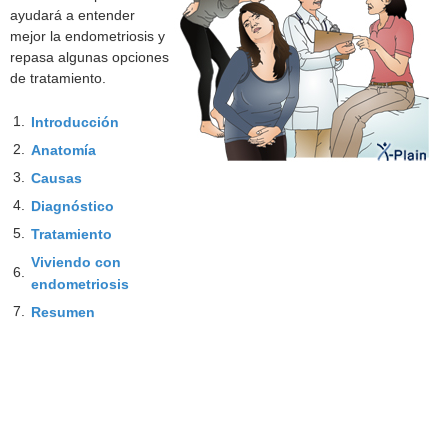
ayudará a entender
mejor la endometriosis y
repasa algunas opciones
de tratamiento.
1.
Introducción
2.
Anatomía
3.
Causas
4.
Diagnóstico
5.
Tratamiento
Viviendo con
6.
endometriosis
7.
Resumen